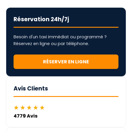
Réservation 24h/7j
Besoin d'un taxi immédiat ou programmé ?
Réservez en ligne ou par téléphone.
RÉSERVER EN LIGNE
Avis Clients
★
★
★
★
★
4779 Avis